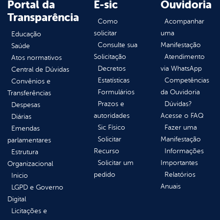
Portal da
E-sic
Ouvidoria
Transparência
Como
Acompanhar
solicitar
uma
Educação
Consulte sua
Manifestação
Saúde
Solicitação
Atendimento
Atos normativos
Decretos
via WhatsApp
Central de Dúvidas
Estatísticas
Competências
Convênios e
Formulários
da Ouvidoria
Transferências
Prazos e
Dúvidas?
Despesas
autoridades
Acesse o FAQ
Diárias
Sic Físico
Fazer uma
Emendas
Solicitar
Manifestação
parlamentares
Recurso
Informações
Estrutura
Solicitar um
Importantes
Organizacional
pedido
Relatórios
Inicio
Anuais
LGPD e Governo
Digital
Licitações e