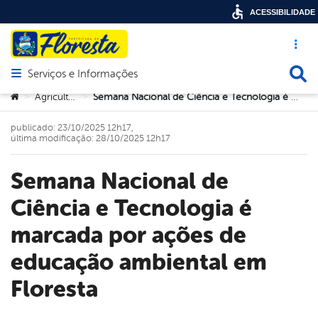
ACESSIBILIDADE
Acesso ráp
Busca
Serviços e Informações
Abrir menu principal de navegação
Você está aqui:
Agricultura
Semana Nacional de Ciência e Tecnologia é marcada por ações de educação ambiental em Floresta
>
>
publicado: 23/10/2025 12h17,
última modificação: 28/10/2025 12h17
Semana Nacional de
Ciência e Tecnologia é
marcada por ações de
educação ambiental em
Floresta