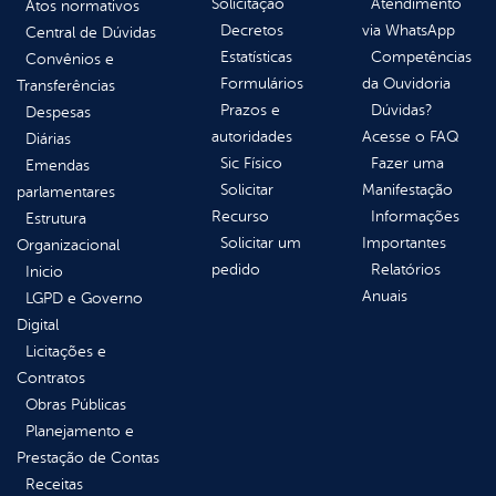
Solicitação
Atendimento
Atos normativos
Decretos
via WhatsApp
Central de Dúvidas
Estatísticas
Competências
Convênios e
Formulários
da Ouvidoria
Transferências
Prazos e
Dúvidas?
Despesas
autoridades
Acesse o FAQ
Diárias
Sic Físico
Fazer uma
Emendas
Solicitar
Manifestação
parlamentares
Recurso
Informações
Estrutura
Solicitar um
Importantes
Organizacional
pedido
Relatórios
Inicio
Anuais
LGPD e Governo
Digital
Licitações e
Contratos
Obras Públicas
Planejamento e
Prestação de Contas
Receitas