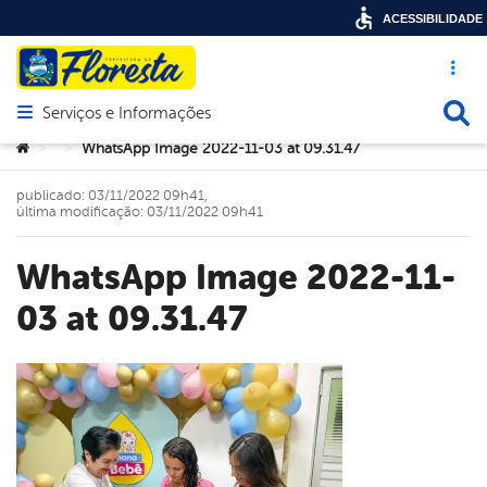
ACESSIBILIDADE
Acesso ráp
Busca
Serviços e Informações
Abrir menu principal de navegação
Você está aqui:
WhatsApp Image 2022-11-03 at 09.31.47
>
>
publicado: 03/11/2022 09h41,
última modificação: 03/11/2022 09h41
WhatsApp Image 2022-11-
03 at 09.31.47
book