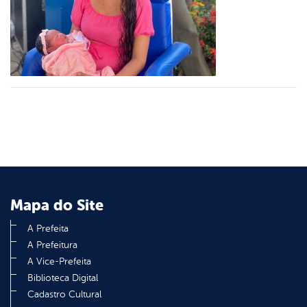
er
din
Mapa do Site
A Prefeita
A Prefeitura
A Vice-Prefeita
Biblioteca Digital
Cadastro Cultural