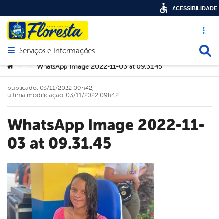
ACESSIBILIDADE
Acesso ráp
Busca
Serviços e Informações
Abrir menu principal de navegação
Você está aqui:
WhatsApp Image 2022-11-03 at 09.31.45
>
>
publicado: 03/11/2022 09h42,
última modificação: 03/11/2022 09h42
WhatsApp Image 2022-11-
03 at 09.31.45
book