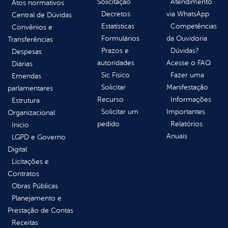
Solicitação
Atendimento
Atos normativos
Decretos
via WhatsApp
Central de Dúvidas
Estatísticas
Competências
Convênios e
Formulários
da Ouvidoria
Transferências
Prazos e
Dúvidas?
Despesas
autoridades
Acesse o FAQ
Diárias
Sic Físico
Fazer uma
Emendas
Solicitar
Manifestação
parlamentares
Recurso
Informações
Estrutura
Solicitar um
Importantes
Organizacional
pedido
Relatórios
Inicio
Anuais
LGPD e Governo
Digital
Licitações e
Contratos
Obras Públicas
Planejamento e
Prestação de Contas
Receitas