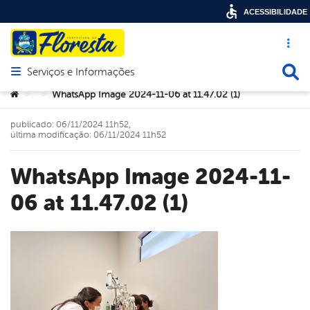
ACESSIBILIDADE
Acesso ráp
Busca
Serviços e Informações
Abrir menu principal de navegação
Você está aqui:
WhatsApp Image 2024-11-06 at 11.47.02 (1)
>
>
publicado: 06/11/2024 11h52,
última modificação: 06/11/2024 11h52
WhatsApp Image 2024-11-
06 at 11.47.02 (1)
book