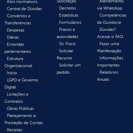
Solicitação
Atendimento
Atos normativos
Decretos
via WhatsApp
Central de Dúvidas
Estatísticas
Competências
Convênios e
Formulários
da Ouvidoria
Transferências
Prazos e
Dúvidas?
Despesas
autoridades
Acesse o FAQ
Diárias
Sic Físico
Fazer uma
Emendas
Solicitar
Manifestação
parlamentares
Recurso
Informações
Estrutura
Solicitar um
Importantes
Organizacional
pedido
Relatórios
Inicio
Anuais
LGPD e Governo
Digital
Licitações e
Contratos
Obras Públicas
Planejamento e
Prestação de Contas
Receitas