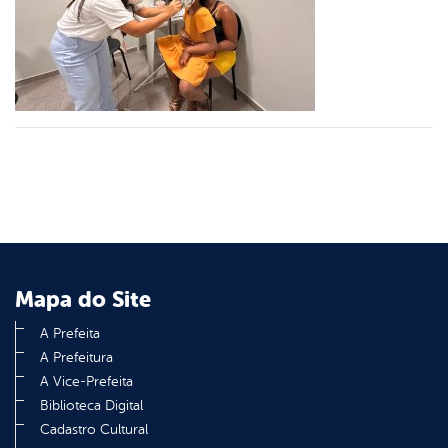
er
din
Mapa do Site
A Prefeita
A Prefeitura
A Vice-Prefeita
Biblioteca Digital
Cadastro Cultural