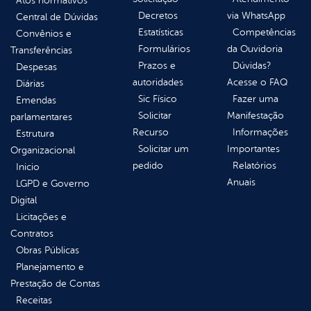
Atos normativos
Decretos
via WhatsApp
Central de Dúvidas
Estatísticas
Competências
Convênios e
Formulários
da Ouvidoria
Transferências
Prazos e
Dúvidas?
Despesas
autoridades
Acesse o FAQ
Diárias
Sic Físico
Fazer uma
Emendas
Solicitar
Manifestação
parlamentares
Recurso
Informações
Estrutura
Solicitar um
Importantes
Organizacional
pedido
Relatórios
Inicio
Anuais
LGPD e Governo
Digital
Licitações e
Contratos
Obras Públicas
Planejamento e
Prestação de Contas
Receitas