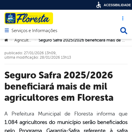
ACESSIBILIDADE
Acesso ráp
Busca
Serviços e Informações
Abrir menu principal de navegação
Você está aqui:
Agricultura
Seguro Safra 2025/2026 beneficiará mais de mil agricultores em Floresta
>
>
publicado: 27/01/2026 13h09,
última modificação: 28/01/2026 13h13
Seguro Safra 2025/2026
beneficiará mais de mil
agricultores em Floresta
A Prefeitura Municipal de Floresta informa que
1.084 agricultores do município serão beneficiados
book
pelo Programa Garantia-Safra referente à safra