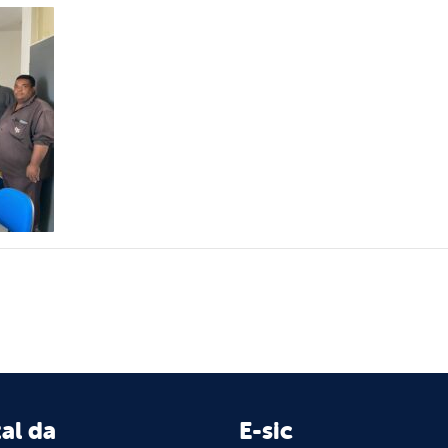
al da
E-sic