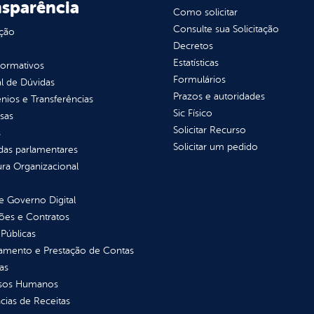
nsparência
Como solicitar
Consulte sua Solicitação
ção
Decretos
Estatísticas
normativos
Formulários
l de Dúvidas
Prazos e autoridades
ios e Transferências
Sic Físico
sas
Solicitar Recurso
s
Solicitar um pedido
as parlamentares
ura Organizacional
 Governo Digital
ções e Contratos
Públicas
jamento e Prestação de Contas
as
sos Humanos
ias de Receitas