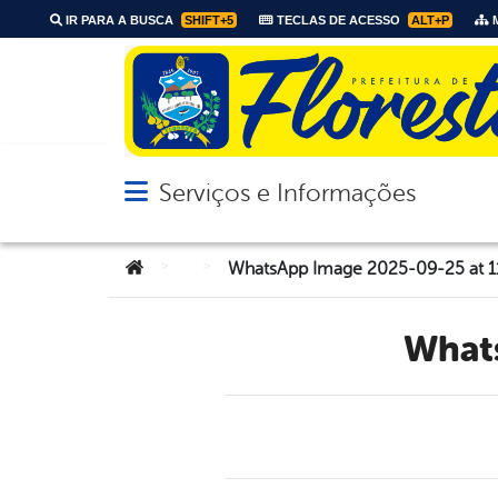
IR PARA A BUSCA
SHIFT+5
TECLAS DE ACESSO
ALT+P
M
Serviços e Informações
Abrir menu principal de navegação
Você está aqui:
>
>
WhatsApp Image 2025-09-25 at 1
Wha