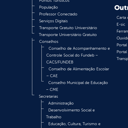
Pontos Turísticos
Out
População
Professor Conectado
Carta 
Serviços Digitais
E-sic
Transporte Gratuito Universitário
Ferram
Transporte Universitário Gratuito
Ouvid
Conselhos
Portal
Conselho de Acompanhamento e
Portal
Controle Social do Fundeb –
Transp
CACS/FUNDEB
Conselho de Alimentação Escolar
– CAE
Conselho Municipal de Educação
– CME
Secretarias
Administração
Desenvolvimento Social e
Trabalho
Educação, Cultura, Turismo e