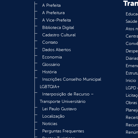
Tra
A Prefeita
A Prefeitura
Educa
A Vice-Prefeita
Saúde
Biblioteca Digital
Atos 
Cadastro Cultural
Centra
Contato
Convên
Dados Abertos
Despe
Economia
Diária
Glossário
Emend
História
Estrut
Inscrições Conselho Municipal
Inicio
LGBTQIA+
LGPD e
Interposição de Recurso –
Licita
Transporte Universitário
Obras 
Lei Paulo Gustavo
Plane
Localização
Receit
Notícias
Recur
Perguntas Frequentes
Renúnc