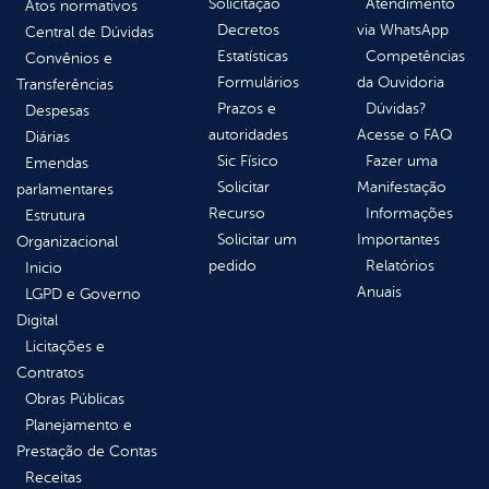
Solicitação
Atendimento
Atos normativos
Decretos
via WhatsApp
Central de Dúvidas
Estatísticas
Competências
Convênios e
Formulários
da Ouvidoria
Transferências
Prazos e
Dúvidas?
Despesas
autoridades
Acesse o FAQ
Diárias
Sic Físico
Fazer uma
Emendas
Solicitar
Manifestação
parlamentares
Recurso
Informações
Estrutura
Solicitar um
Importantes
Organizacional
pedido
Relatórios
Inicio
Anuais
LGPD e Governo
Digital
Licitações e
Contratos
Obras Públicas
Planejamento e
Prestação de Contas
Receitas