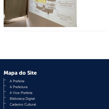
er
din
Mapa do Site
A Prefeita
A Prefeitura
A Vice-Prefeita
Biblioteca Digital
Cadastro Cultural