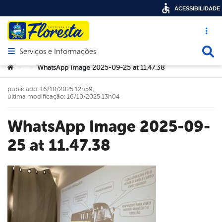
ACESSIBILIDADE
Acesso ráp
Busca
Serviços e Informações
Abrir menu principal de navegação
Você está aqui:
WhatsApp Image 2025-09-25 at 11.47.38
>
>
publicado: 16/10/2025 12h59,
última modificação: 16/10/2025 13h04
WhatsApp Image 2025-09-
25 at 11.47.38
book