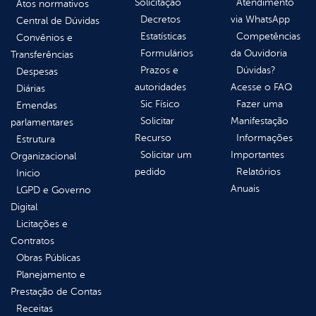
Solicitação
Atendimento
Atos normativos
Decretos
via WhatsApp
Central de Dúvidas
Estatísticas
Competências
Convênios e
Formulários
da Ouvidoria
Transferências
Prazos e
Dúvidas?
Despesas
autoridades
Acesse o FAQ
Diárias
Sic Físico
Fazer uma
Emendas
Solicitar
Manifestação
parlamentares
Recurso
Informações
Estrutura
Solicitar um
Importantes
Organizacional
pedido
Relatórios
Inicio
Anuais
LGPD e Governo
Digital
Licitações e
Contratos
Obras Públicas
Planejamento e
Prestação de Contas
Receitas