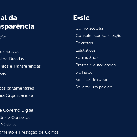
al da
E-sic
nsparência
Como solicitar
Consulte sua Solicitação
ção
Decretos
Estatísticas
normativos
Formulários
l de Dúvidas
Prazos e autoridades
ios e Transferências
Sic Físico
sas
Solicitar Recurso
s
Solicitar um pedido
as parlamentares
ura Organizacional
 Governo Digital
ções e Contratos
Públicas
jamento e Prestação de Contas