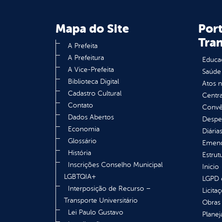
Mapa do Site
Port
Tra
A Prefeita
A Prefeitura
Educa
A Vice-Prefeita
Saúde
Biblioteca Digital
Atos 
Cadastro Cultural
Centra
Contato
Convên
Dados Abertos
Despe
Economia
Diária
Glossário
Emend
História
Estrut
Inscrições Conselho Municipal
Inicio
LGBTQIA+
LGPD e
Interposição de Recurso –
Licita
Transporte Universitário
Obras 
Lei Paulo Gustavo
Plane