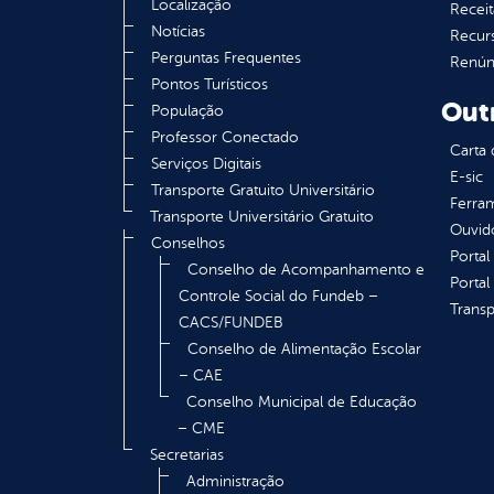
Localização
Receit
Notícias
Recur
Perguntas Frequentes
Renúnc
Pontos Turísticos
Out
População
Professor Conectado
Carta 
Serviços Digitais
E-sic
Transporte Gratuito Universitário
Ferram
Transporte Universitário Gratuito
Ouvid
Conselhos
Portal
Conselho de Acompanhamento e
Portal
Controle Social do Fundeb –
Transp
CACS/FUNDEB
Conselho de Alimentação Escolar
– CAE
Conselho Municipal de Educação
– CME
Secretarias
Administração