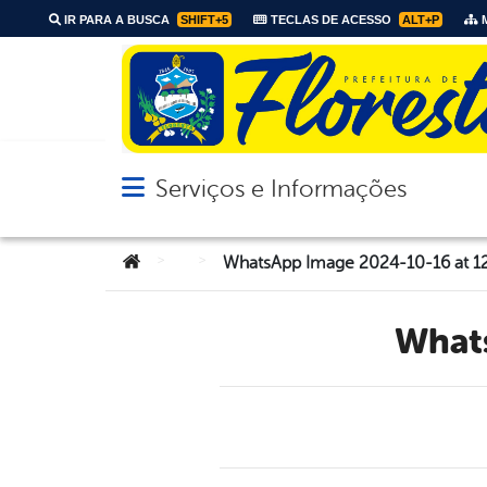
IR PARA A BUSCA
SHIFT+5
TECLAS DE ACESSO
ALT+P
M
Serviços e Informações
Abrir menu principal de navegação
Você está aqui:
>
>
WhatsApp Image 2024-10-16 at 1
Wha