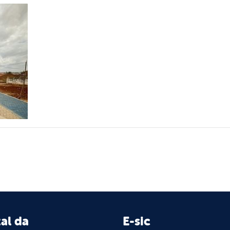
al da
E-sic