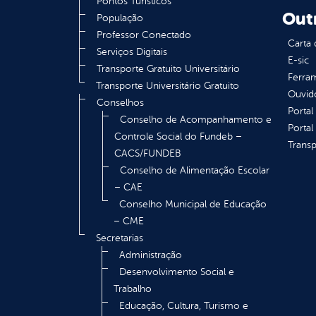
Pontos Turísticos
Out
População
Professor Conectado
Carta 
Serviços Digitais
E-sic
Transporte Gratuito Universitário
Ferram
Transporte Universitário Gratuito
Ouvid
Conselhos
Portal
Conselho de Acompanhamento e
Portal
Controle Social do Fundeb –
Transp
CACS/FUNDEB
Conselho de Alimentação Escolar
– CAE
Conselho Municipal de Educação
– CME
Secretarias
Administração
Desenvolvimento Social e
Trabalho
Educação, Cultura, Turismo e