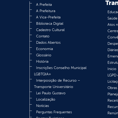
Tra
A Prefeita
A Prefeitura
Educa
A Vice-Prefeita
Saúde
Biblioteca Digital
Atos 
Cadastro Cultural
Centra
Contato
Convên
Dados Abertos
Despe
Economia
Diária
Glossário
Emend
História
Estrut
Inscrições Conselho Municipal
Inicio
LGBTQIA+
LGPD e
Interposição de Recurso –
Licita
Transporte Universitário
Obras 
Lei Paulo Gustavo
Plane
Localização
Receit
Notícias
Recur
Perguntas Frequentes
Renúnc