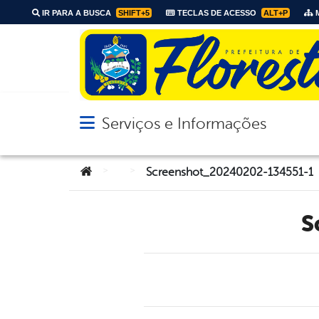
IR PARA A BUSCA
SHIFT+5
TECLAS DE ACESSO
ALT+P
M
Serviços e Informações
Abrir menu principal de navegação
Você está aqui:
>
>
Screenshot_20240202-134551-1