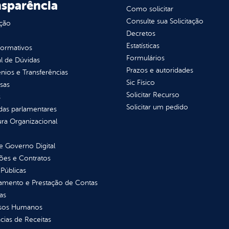
nsparência
Como solicitar
Consulte sua Solicitação
ção
Decretos
Estatísticas
normativos
Formulários
l de Dúvidas
Prazos e autoridades
ios e Transferências
Sic Físico
sas
Solicitar Recurso
s
Solicitar um pedido
as parlamentares
ura Organizacional
 Governo Digital
ções e Contratos
Públicas
jamento e Prestação de Contas
as
sos Humanos
ias de Receitas