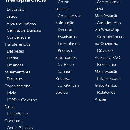
Como
Acompanhar
solicitar
uma
Educação
Consulte sua
Manifestação
Saúde
Solicitação
Atendimento
Atos normativos
Decretos
via WhatsApp
Central de Dúvidas
Estatísticas
Competências
Convênios e
Formulários
da Ouvidoria
Transferências
Prazos e
Dúvidas?
Despesas
autoridades
Acesse o FAQ
Diárias
Sic Físico
Fazer uma
Emendas
Solicitar
Manifestação
parlamentares
Recurso
Informações
Estrutura
Solicitar um
Importantes
Organizacional
pedido
Relatórios
Inicio
Anuais
LGPD e Governo
Digital
Licitações e
Contratos
Obras Públicas