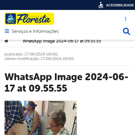
ACESSIBILIDADE
Acesso ráp
Busca
Serviços e Informações
Abrir menu principal de navegação
Você está aqui:
WhatsApp Image 2024-06-17 at 09.55.55
>
>
publicado: 17/06/2024 10h00,
última modificação: 17/06/2024 10h00
WhatsApp Image 2024-06-
17 at 09.55.55
book