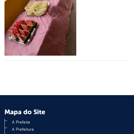
er
din
Mapa do Site
A Prefeita
A Prefeitura