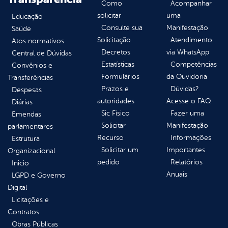
Como
Acompanhar
solicitar
uma
Educação
Consulte sua
Manifestação
Saúde
Solicitação
Atendimento
Atos normativos
Decretos
via WhatsApp
Central de Dúvidas
Estatísticas
Competências
Convênios e
Formulários
da Ouvidoria
Transferências
Prazos e
Dúvidas?
Despesas
autoridades
Acesse o FAQ
Diárias
Sic Físico
Fazer uma
Emendas
Solicitar
Manifestação
parlamentares
Recurso
Informações
Estrutura
Solicitar um
Importantes
Organizacional
pedido
Relatórios
Inicio
Anuais
LGPD e Governo
Digital
Licitações e
Contratos
Obras Públicas