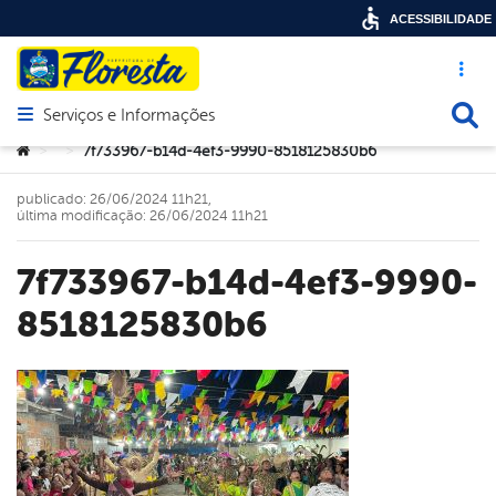
ACESSIBILIDADE
Acesso ráp
Busca
Serviços e Informações
Abrir menu principal de navegação
Você está aqui:
7f733967-b14d-4ef3-9990-8518125830b6
>
>
publicado: 26/06/2024 11h21,
última modificação: 26/06/2024 11h21
7f733967-b14d-4ef3-9990-
8518125830b6
book