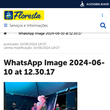
ACESSIBILIDADE
Acesso ráp
Busca
Serviços e Informações
Abrir menu principal de navegação
Você está aqui:
WhatsApp Image 2024-06-10 at 12.30.17
>
>
publicado: 10/06/2024 12h37,
última modificação: 10/06/2024 12h37
WhatsApp Image 2024-06-
10 at 12.30.17
book