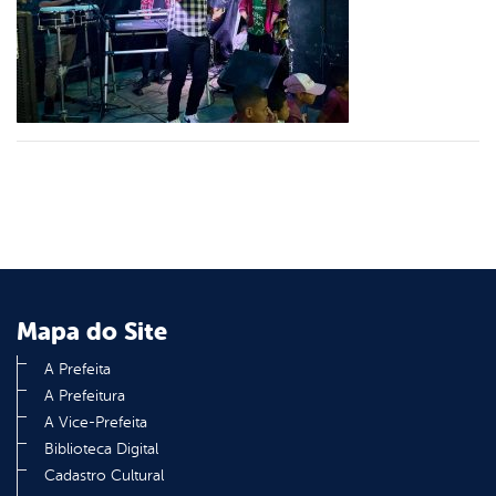
er
din
Mapa do Site
A Prefeita
A Prefeitura
A Vice-Prefeita
Biblioteca Digital
Cadastro Cultural