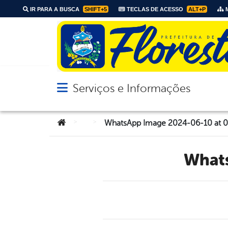
IR PARA A BUSCA
SHIFT+5
TECLAS DE ACESSO
ALT+P
M
Serviços e Informações
Abrir menu principal de navegação
Você está aqui:
>
>
WhatsApp Image 2024-06-10 at 0
Wha