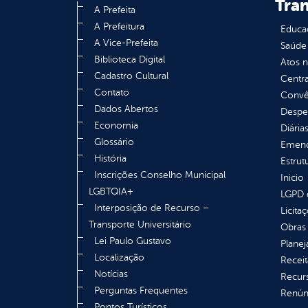
Tra
A Prefeita
A Prefeitura
Educa
A Vice-Prefeita
Saúde
Biblioteca Digital
Atos 
Cadastro Cultural
Centra
Contato
Convên
Dados Abertos
Despe
Economia
Diária
Glossário
Emend
História
Estrut
Inscrições Conselho Municipal
Inicio
LGBTQIA+
LGPD e
Interposição de Recurso –
Licita
Transporte Universitário
Obras 
Lei Paulo Gustavo
Plane
Localização
Receit
Notícias
Recur
Perguntas Frequentes
Renúnc
Pontos Turísticos