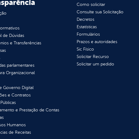
nsparência
Como solicitar
Consulte sua Solicitação
ção
Decretos
Estatísticas
normativos
Formulários
l de Dúvidas
Prazos e autoridades
ios e Transferências
Sic Físico
sas
Solicitar Recurso
s
Solicitar um pedido
as parlamentares
ura Organizacional
 Governo Digital
ções e Contratos
Públicas
jamento e Prestação de Contas
as
sos Humanos
ias de Receitas