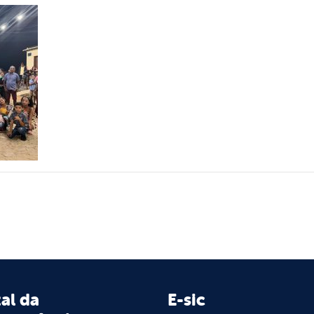
al da
E-sic