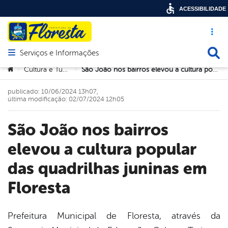
ACESSIBILIDADE
Acesso ráp
Busca
Serviços e Informações
Abrir menu principal de navegação
Você está aqui:
Cultura e Turismo
São João nos bairros elevou a cultura popular das quadrilhas juninas em Floresta
>
>
publicado: 10/06/2024 13h07,
última modificação: 02/07/2024 12h05
São João nos bairros
elevou a cultura popular
das quadrilhas juninas em
Floresta
Prefeitura Municipal de Floresta, através da