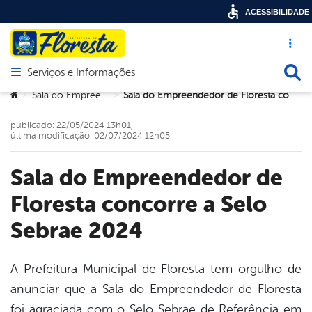
ACESSIBILIDADE
Acesso ráp
Busca
Serviços e Informações
Abrir menu principal de navegação
Você está aqui:
Sala do Empreendedor
Sala do Empreendedor de Floresta concorre a Selo Sebrae 2024
>
>
publicado: 22/05/2024 13h01,
última modificação: 02/07/2024 12h05
Sala do Empreendedor de
Floresta concorre a Selo
Sebrae 2024
A Prefeitura Municipal de Floresta tem orgulho de
anunciar que a Sala do Empreendedor de Floresta
book
foi agraciada com o Selo Sebrae de Referência em