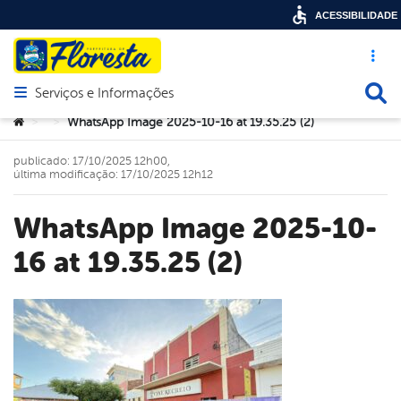
ACESSIBILIDADE
Acesso ráp
Busca
Serviços e Informações
Abrir menu principal de navegação
Você está aqui:
WhatsApp Image 2025-10-16 at 19.35.25 (2)
>
>
publicado: 17/10/2025 12h00,
última modificação: 17/10/2025 12h12
WhatsApp Image 2025-10-
16 at 19.35.25 (2)
book