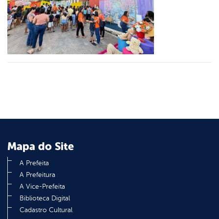
er
din
Mapa do Site
A Prefeita
A Prefeitura
A Vice-Prefeita
Biblioteca Digital
Cadastro Cultural