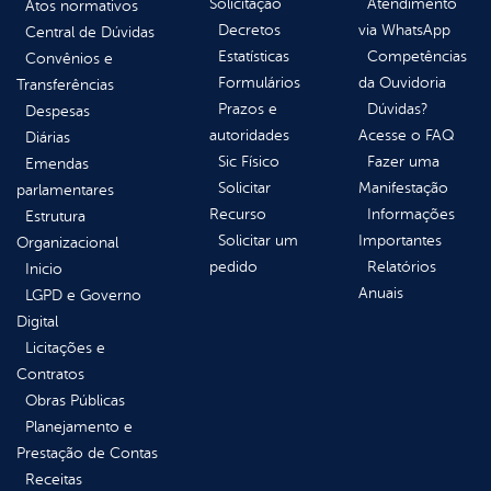
Solicitação
Atendimento
Atos normativos
Decretos
via WhatsApp
Central de Dúvidas
Estatísticas
Competências
Convênios e
Formulários
da Ouvidoria
Transferências
Prazos e
Dúvidas?
Despesas
autoridades
Acesse o FAQ
Diárias
Sic Físico
Fazer uma
Emendas
Solicitar
Manifestação
parlamentares
Recurso
Informações
Estrutura
Solicitar um
Importantes
Organizacional
pedido
Relatórios
Inicio
Anuais
LGPD e Governo
Digital
Licitações e
Contratos
Obras Públicas
Planejamento e
Prestação de Contas
Receitas