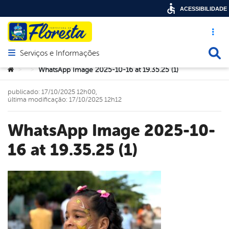
ACESSIBILIDADE
Acesso ráp
Busca
Serviços e Informações
Abrir menu principal de navegação
Você está aqui:
WhatsApp Image 2025-10-16 at 19.35.25 (1)
>
>
publicado: 17/10/2025 12h00,
última modificação: 17/10/2025 12h12
WhatsApp Image 2025-10-
16 at 19.35.25 (1)
book