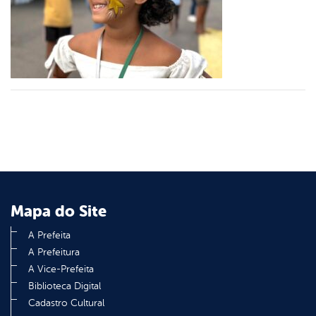
er
din
Mapa do Site
A Prefeita
A Prefeitura
A Vice-Prefeita
Biblioteca Digital
Cadastro Cultural