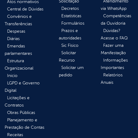
Solicitação
Atendimento
Atos normativos
Decretos
via WhatsApp
Central de Dúvidas
Estatísticas
Competências
Convênios e
Formulários
da Ouvidoria
Transferências
Prazos e
Dúvidas?
Despesas
autoridades
Acesse o FAQ
Diárias
Sic Físico
Fazer uma
Emendas
Solicitar
Manifestação
parlamentares
Recurso
Informações
Estrutura
Solicitar um
Importantes
Organizacional
pedido
Relatórios
Inicio
Anuais
LGPD e Governo
Digital
Licitações e
Contratos
Obras Públicas
Planejamento e
Prestação de Contas
Receitas