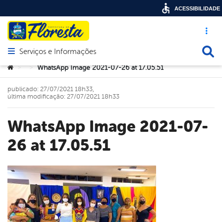
ACESSIBILIDADE
Acesso ráp
Busca
Serviços e Informações
Abrir menu principal de navegação
Você está aqui:
WhatsApp Image 2021-07-26 at 17.05.51
>
>
publicado: 27/07/2021 18h33,
última modificação: 27/07/2021 18h33
WhatsApp Image 2021-07-
26 at 17.05.51
book