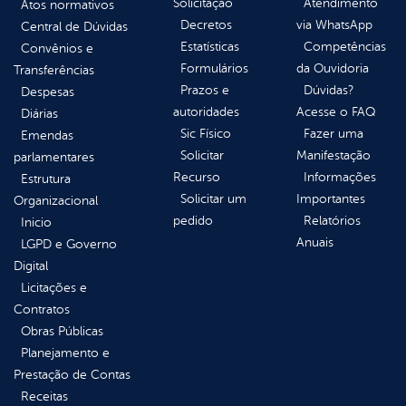
Solicitação
Atendimento
Atos normativos
Decretos
via WhatsApp
Central de Dúvidas
Estatísticas
Competências
Convênios e
Formulários
da Ouvidoria
Transferências
Prazos e
Dúvidas?
Despesas
autoridades
Acesse o FAQ
Diárias
Sic Físico
Fazer uma
Emendas
Solicitar
Manifestação
parlamentares
Recurso
Informações
Estrutura
Solicitar um
Importantes
Organizacional
pedido
Relatórios
Inicio
Anuais
LGPD e Governo
Digital
Licitações e
Contratos
Obras Públicas
Planejamento e
Prestação de Contas
Receitas