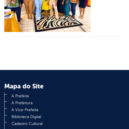
er
din
Mapa do Site
A Prefeita
A Prefeitura
A Vice-Prefeita
Biblioteca Digital
Cadastro Cultural