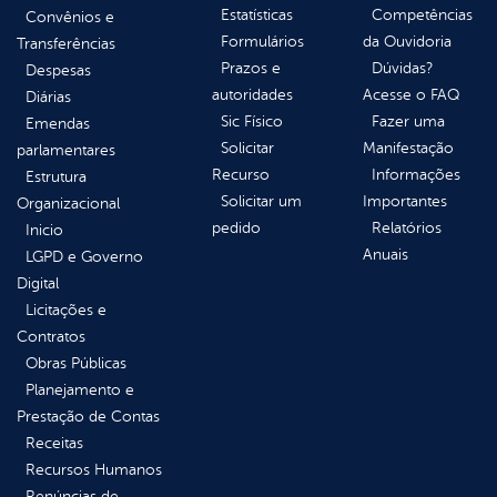
Estatísticas
Competências
Convênios e
Formulários
da Ouvidoria
Transferências
Prazos e
Dúvidas?
Despesas
autoridades
Acesse o FAQ
Diárias
Sic Físico
Fazer uma
Emendas
Solicitar
Manifestação
parlamentares
Recurso
Informações
Estrutura
Solicitar um
Importantes
Organizacional
pedido
Relatórios
Inicio
Anuais
LGPD e Governo
Digital
Licitações e
Contratos
Obras Públicas
Planejamento e
Prestação de Contas
Receitas
Recursos Humanos
Renúncias de