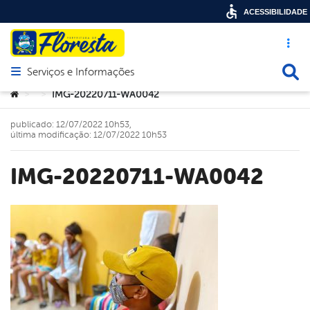
ACESSIBILIDADE
Acesso ráp
Busca
Serviços e Informações
Abrir menu principal de navegação
Você está aqui:
IMG-20220711-WA0042
>
>
publicado: 12/07/2022 10h53,
última modificação: 12/07/2022 10h53
IMG-20220711-WA0042
book
er