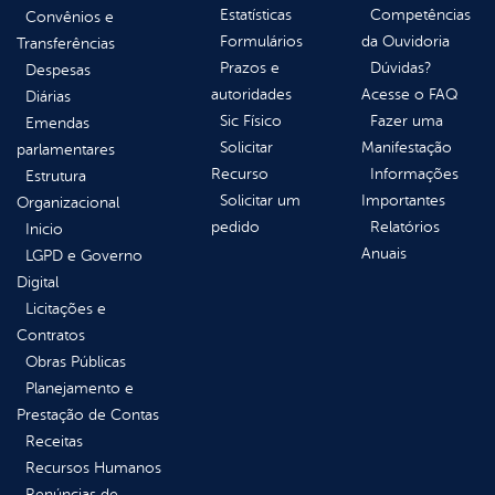
Estatísticas
Competências
Convênios e
Formulários
da Ouvidoria
Transferências
Prazos e
Dúvidas?
Despesas
autoridades
Acesse o FAQ
Diárias
Sic Físico
Fazer uma
Emendas
Solicitar
Manifestação
parlamentares
Recurso
Informações
Estrutura
Solicitar um
Importantes
Organizacional
pedido
Relatórios
Inicio
Anuais
LGPD e Governo
Digital
Licitações e
Contratos
Obras Públicas
Planejamento e
Prestação de Contas
Receitas
Recursos Humanos
Renúncias de