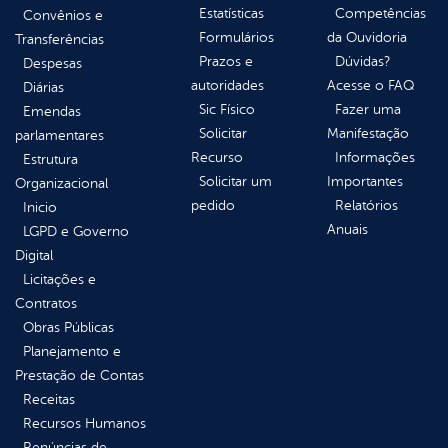
Estatísticas
Competências
Convênios e
Formulários
da Ouvidoria
Transferências
Prazos e
Dúvidas?
Despesas
autoridades
Acesse o FAQ
Diárias
Sic Físico
Fazer uma
Emendas
Solicitar
Manifestação
parlamentares
Recurso
Informações
Estrutura
Solicitar um
Importantes
Organizacional
pedido
Relatórios
Inicio
Anuais
LGPD e Governo
Digital
Licitações e
Contratos
Obras Públicas
Planejamento e
Prestação de Contas
Receitas
Recursos Humanos
Renúncias de