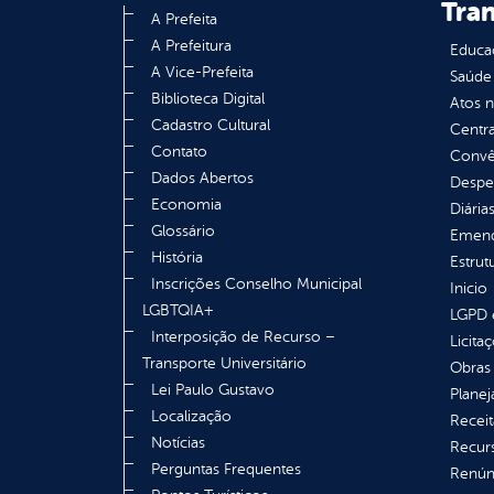
Tra
A Prefeita
A Prefeitura
Educa
A Vice-Prefeita
Saúde
Biblioteca Digital
Atos 
Cadastro Cultural
Centra
Contato
Convên
Dados Abertos
Despe
Economia
Diária
Glossário
Emend
História
Estrut
Inscrições Conselho Municipal
Inicio
LGBTQIA+
LGPD e
Interposição de Recurso –
Licita
Transporte Universitário
Obras 
Lei Paulo Gustavo
Plane
Localização
Receit
Notícias
Recur
Perguntas Frequentes
Renúnc