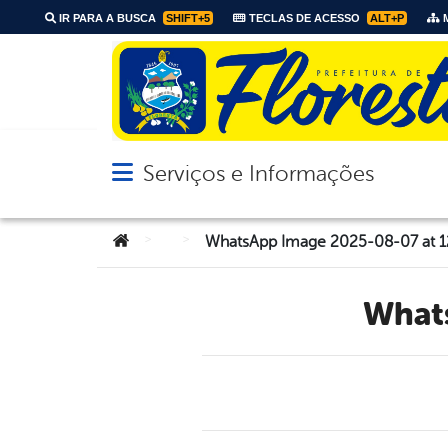
IR PARA A BUSCA
SHIFT+5
TECLAS DE ACESSO
ALT+P
M
Serviços e Informações
Abrir menu principal de navegação
Você está aqui:
>
>
WhatsApp Image 2025-08-07 at 1
Wha