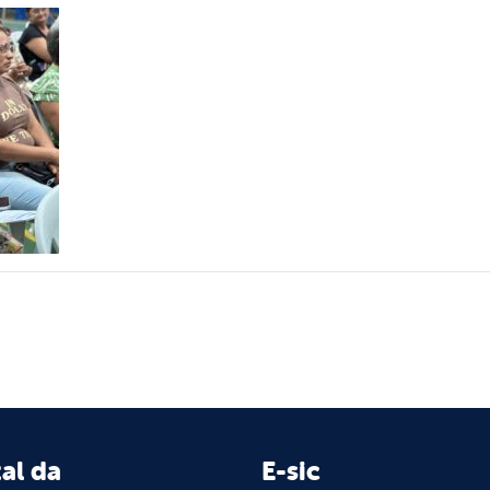
al da
E-sic