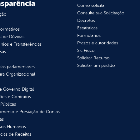
nsparência
Como solicitar
Consulte sua Solicitação
ção
Decretos
Estatísticas
normativos
Formulários
l de Dúvidas
Prazos e autoridades
ios e Transferências
Sic Físico
sas
Solicitar Recurso
s
Solicitar um pedido
as parlamentares
ura Organizacional
 Governo Digital
ções e Contratos
Públicas
jamento e Prestação de Contas
as
sos Humanos
ias de Receitas