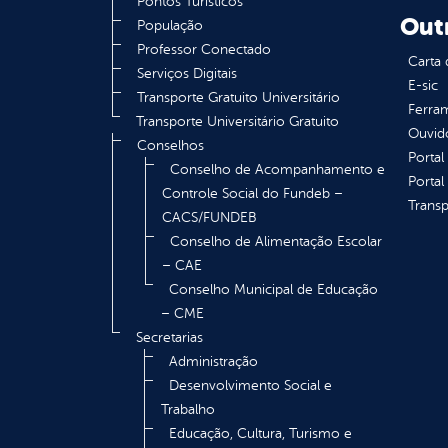
Pontos Turísticos
Out
População
Professor Conectado
Carta 
Serviços Digitais
E-sic
Transporte Gratuito Universitário
Ferram
Transporte Universitário Gratuito
Ouvid
Conselhos
Portal
Conselho de Acompanhamento e
Portal
Controle Social do Fundeb –
Transp
CACS/FUNDEB
Conselho de Alimentação Escolar
– CAE
Conselho Municipal de Educação
– CME
Secretarias
Administração
Desenvolvimento Social e
Trabalho
Educação, Cultura, Turismo e