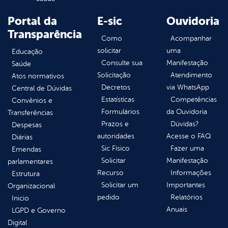
Portal da
E-sic
Ouvidoria
Transparência
Como
Acompanhar
solicitar
uma
Educação
Consulte sua
Manifestação
Saúde
Solicitação
Atendimento
Atos normativos
Decretos
via WhatsApp
Central de Dúvidas
Estatísticas
Competências
Convênios e
Formulários
da Ouvidoria
Transferências
Prazos e
Dúvidas?
Despesas
autoridades
Acesse o FAQ
Diárias
Sic Físico
Fazer uma
Emendas
Solicitar
Manifestação
parlamentares
Recurso
Informações
Estrutura
Solicitar um
Importantes
Organizacional
pedido
Relatórios
Inicio
Anuais
LGPD e Governo
Digital