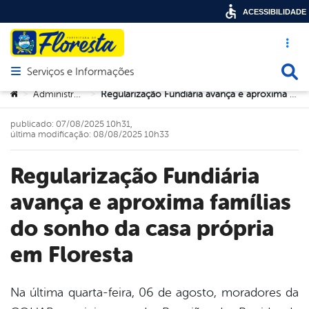
ACESSIBILIDADE
Acesso ráp
Busca
Serviços e Informações
Abrir menu principal de navegação
Você está aqui:
Administração
Regularização Fundiária avança e aproxima famílias do sonho da casa própria em Floresta
>
>
publicado: 07/08/2025 10h31,
última modificação: 08/08/2025 10h33
Regularização Fundiária
avança e aproxima famílias
do sonho da casa própria
em Floresta
Na última quarta-feira, 06 de agosto, moradores da