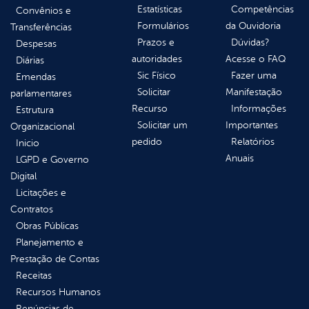
Estatísticas
Competências
Convênios e
Formulários
da Ouvidoria
Transferências
Prazos e
Dúvidas?
Despesas
autoridades
Acesse o FAQ
Diárias
Sic Físico
Fazer uma
Emendas
Solicitar
Manifestação
parlamentares
Recurso
Informações
Estrutura
Solicitar um
Importantes
Organizacional
pedido
Relatórios
Inicio
Anuais
LGPD e Governo
Digital
Licitações e
Contratos
Obras Públicas
Planejamento e
Prestação de Contas
Receitas
Recursos Humanos
Renúncias de