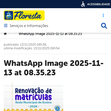
ACESSIBILIDADE
Acesso ráp
Busca
Serviços e Informações
Abrir menu principal de navegação
Você está aqui:
WhatsApp Image 2025-11-13 at 08.35.23
>
>
publicado: 13/11/2025 08h36,
última modificação: 13/11/2025 08h54
WhatsApp Image 2025-11-
13 at 08.35.23
book