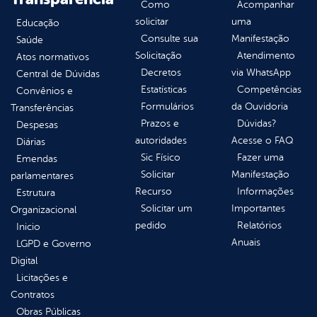
Como
Acompanhar
solicitar
uma
Educação
Consulte sua
Manifestação
Saúde
Solicitação
Atendimento
Atos normativos
Decretos
via WhatsApp
Central de Dúvidas
Estatísticas
Competências
Convênios e
Formulários
da Ouvidoria
Transferências
Prazos e
Dúvidas?
Despesas
autoridades
Acesse o FAQ
Diárias
Sic Físico
Fazer uma
Emendas
Solicitar
Manifestação
parlamentares
Recurso
Informações
Estrutura
Solicitar um
Importantes
Organizacional
pedido
Relatórios
Inicio
Anuais
LGPD e Governo
Digital
Licitações e
Contratos
Obras Públicas