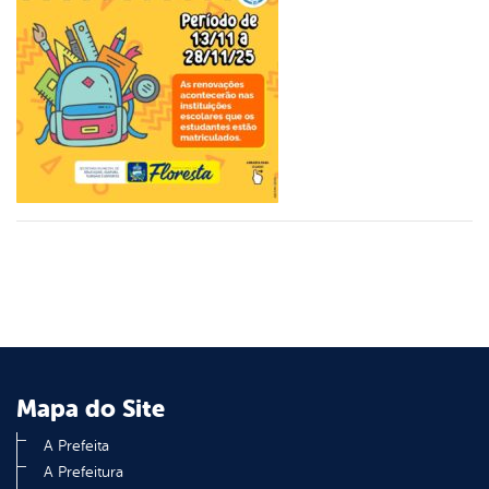
er
din
Mapa do Site
A Prefeita
A Prefeitura