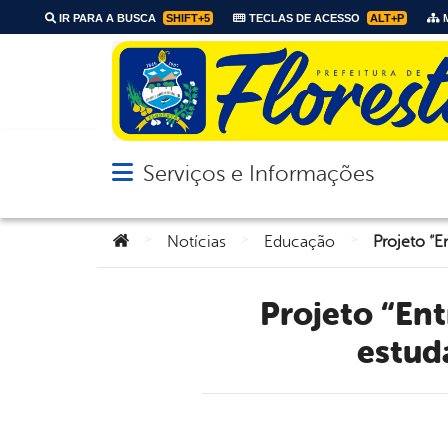
IR PARA A BUSCA
SHIFT+5
TECLAS DE ACESSO
ALT+P
M
Serviços e Informações
Abrir menu principal de navegação
Você está aqui:
>
>
>
Notícias
Educação
Projeto “Entre livros e textos” incentiva a leitura entre
estud