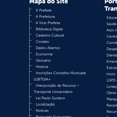
Mapa do Site
Port
Tra
A Prefeita
A Prefeitura
Educa
A Vice-Prefeita
Saúde
Biblioteca Digital
Atos 
Cadastro Cultural
Centra
Contato
Convên
Dados Abertos
Despe
Economia
Diária
Glossário
Emend
História
Estrut
Inscrições Conselho Municipal
Inicio
LGBTQIA+
LGPD e
Interposição de Recurso –
Licita
Transporte Universitário
Obras 
Lei Paulo Gustavo
Plane
Localização
Receit
Notícias
Recur
Perguntas Frequentes