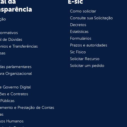
al da
E-sic
nsparência
Como solicitar
Consulte sua Solicitação
ção
Decretos
Estatísticas
normativos
Formulários
l de Dúvidas
Prazos e autoridades
ios e Transferências
Sic Físico
sas
Solicitar Recurso
s
Solicitar um pedido
as parlamentares
ura Organizacional
 Governo Digital
ções e Contratos
Públicas
jamento e Prestação de Contas
as
sos Humanos