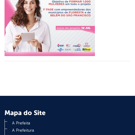
er
din
Mapa do Site
A Prefeita
A Prefeitura