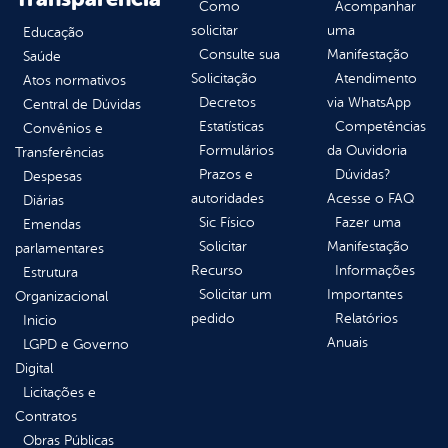
Como
Acompanhar
solicitar
uma
Educação
Consulte sua
Manifestação
Saúde
Solicitação
Atendimento
Atos normativos
Decretos
via WhatsApp
Central de Dúvidas
Estatísticas
Competências
Convênios e
Formulários
da Ouvidoria
Transferências
Prazos e
Dúvidas?
Despesas
autoridades
Acesse o FAQ
Diárias
Sic Físico
Fazer uma
Emendas
Solicitar
Manifestação
parlamentares
Recurso
Informações
Estrutura
Solicitar um
Importantes
Organizacional
pedido
Relatórios
Inicio
Anuais
LGPD e Governo
Digital
Licitações e
Contratos
Obras Públicas