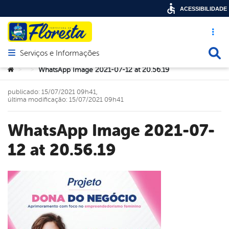
ACESSIBILIDADE
Acesso ráp
Busca
Serviços e Informações
Abrir menu principal de navegação
Você está aqui:
WhatsApp Image 2021-07-12 at 20.56.19
>
>
publicado: 15/07/2021 09h41,
última modificação: 15/07/2021 09h41
WhatsApp Image 2021-07-
12 at 20.56.19
book