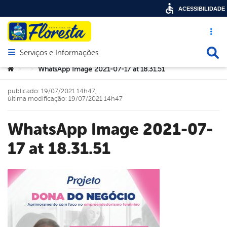
ACESSIBILIDADE
Acesso ráp
Busca
Serviços e Informações
Abrir menu principal de navegação
Você está aqui:
WhatsApp Image 2021-07-17 at 18.31.51
>
>
publicado: 19/07/2021 14h47,
última modificação: 19/07/2021 14h47
WhatsApp Image 2021-07-
17 at 18.31.51
book