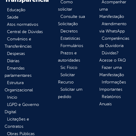
Como
Acompanhar
solicitar
uma
Educação
Consulte sua
Manifestação
Saúde
Solicitação
Atendimento
Atos normativos
Decretos
via WhatsApp
Central de Dúvidas
Estatísticas
Competências
Convênios e
Formulários
da Ouvidoria
Transferências
Prazos e
Dúvidas?
Despesas
autoridades
Acesse o FAQ
Diárias
Sic Físico
Fazer uma
Emendas
Solicitar
Manifestação
parlamentares
Recurso
Informações
Estrutura
Solicitar um
Importantes
Organizacional
pedido
Relatórios
Inicio
Anuais
LGPD e Governo
Digital
Licitações e
Contratos
Obras Públicas