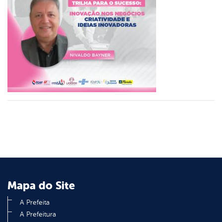
er
din
Mapa do Site
A Prefeita
A Prefeitura