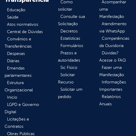
Como
Acompanhar
solicitar
uma
Educação
Consulte sua
Manifestação
Saúde
Solicitação
Atendimento
Atos normativos
Decretos
via WhatsApp
Central de Dúvidas
Estatísticas
Competências
Convênios e
Formulários
da Ouvidoria
Transferências
Prazos e
Dúvidas?
Despesas
autoridades
Acesse o FAQ
Diárias
Sic Físico
Fazer uma
Emendas
Solicitar
Manifestação
parlamentares
Recurso
Informações
Estrutura
Solicitar um
Importantes
Organizacional
pedido
Relatórios
Inicio
Anuais
LGPD e Governo
Digital
Licitações e
Contratos
Obras Públicas