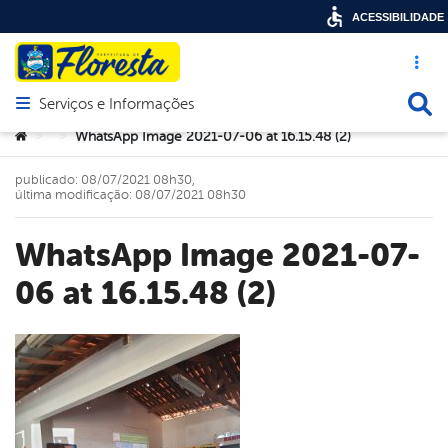
ACESSIBILIDADE
Acesso ráp
Busca
Serviços e Informações
Abrir menu principal de navegação
Você está aqui:
WhatsApp Image 2021-07-06 at 16.15.48 (2)
>
>
publicado: 08/07/2021 08h30,
última modificação: 08/07/2021 08h30
WhatsApp Image 2021-07-
06 at 16.15.48 (2)
book