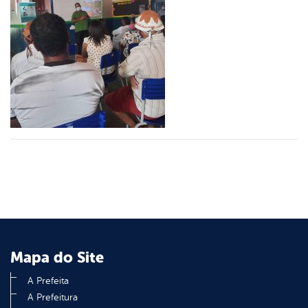
er
din
Mapa do Site
A Prefeita
A Prefeitura