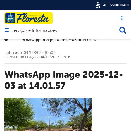
ACESSIBILIDADE
Acesso ráp
Busca
Serviços e Informações
Abrir menu principal de navegação
Você está aqui:
WhatsApp Image 2025-12-03 at 14.01.57
>
>
publicado: 04/12/2025 10h00,
última modificação: 04/12/2025 11h36
WhatsApp Image 2025-12-
03 at 14.01.57
book