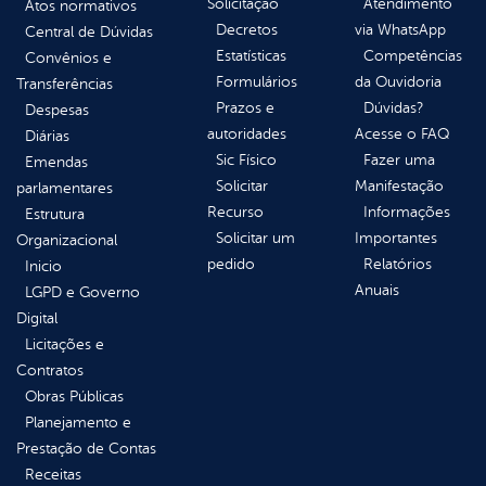
Solicitação
Atendimento
Atos normativos
Decretos
via WhatsApp
Central de Dúvidas
Estatísticas
Competências
Convênios e
Formulários
da Ouvidoria
Transferências
Prazos e
Dúvidas?
Despesas
autoridades
Acesse o FAQ
Diárias
Sic Físico
Fazer uma
Emendas
Solicitar
Manifestação
parlamentares
Recurso
Informações
Estrutura
Solicitar um
Importantes
Organizacional
pedido
Relatórios
Inicio
Anuais
LGPD e Governo
Digital
Licitações e
Contratos
Obras Públicas
Planejamento e
Prestação de Contas
Receitas