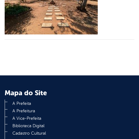
er
din
Mapa do Site
A Prefeita
A Prefeitura
A Vice-Prefeita
Biblioteca Digital
Cadastro Cultural