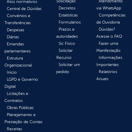
Solicitação
Atendimento
Atos normativos
Decretos
via WhatsApp
Central de Dúvidas
Estatísticas
Competências
Convênios e
Formulários
da Ouvidoria
Transferências
Prazos e
Dúvidas?
Despesas
autoridades
Acesse o FAQ
Diárias
Sic Físico
Fazer uma
Emendas
Solicitar
Manifestação
parlamentares
Recurso
Informações
Estrutura
Solicitar um
Importantes
Organizacional
pedido
Relatórios
Inicio
Anuais
LGPD e Governo
Digital
Licitações e
Contratos
Obras Públicas
Planejamento e
Prestação de Contas
Receitas