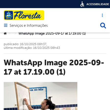
ACESSIBILIDADE
Acesso ráp
Busca
Serviços e Informações
Abrir menu principal de navegação
Você está aqui:
WhatsApp Image 2025-09-17 at 17.19.00 (1)
>
>
publicado: 16/10/2025 08h37,
última modificação: 16/10/2025 08h43
WhatsApp Image 2025-09-
17 at 17.19.00 (1)
book