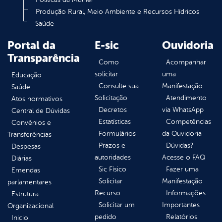
Produção Rural, Meio Ambiente e Recursos Hídricos
Saúde
Portal da
E-sic
Ouvidoria
Transparência
Como
Acompanhar
solicitar
uma
Educação
Consulte sua
Manifestação
Saúde
Solicitação
Atendimento
Atos normativos
Decretos
via WhatsApp
Central de Dúvidas
Estatísticas
Competências
Convênios e
Formulários
da Ouvidoria
Transferências
Prazos e
Dúvidas?
Despesas
autoridades
Acesse o FAQ
Diárias
Sic Físico
Fazer uma
Emendas
Solicitar
Manifestação
parlamentares
Recurso
Informações
Estrutura
Solicitar um
Importantes
Organizacional
pedido
Relatórios
Inicio