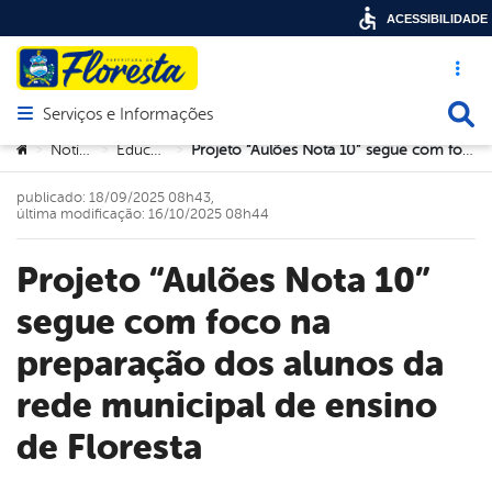
ACESSIBILIDADE
Acesso ráp
Busca
Serviços e Informações
Abrir menu principal de navegação
Você está aqui:
Notícias
Educação
Projeto “Aulões Nota 10” segue com foco na preparação dos alunos da rede municipal de ensino de Floresta
>
>
>
publicado: 18/09/2025 08h43,
última modificação: 16/10/2025 08h44
Projeto “Aulões Nota 10”
segue com foco na
preparação dos alunos da
rede municipal de ensino
de Floresta