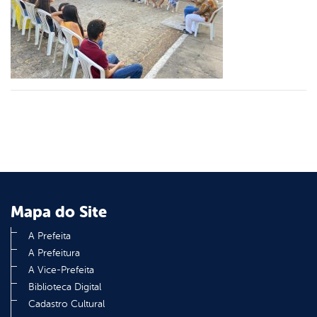
er
din
Mapa do Site
A Prefeita
A Prefeitura
A Vice-Prefeita
Biblioteca Digital
Cadastro Cultural