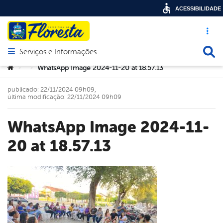
ACESSIBILIDADE
Acesso ráp
Busca
Serviços e Informações
Abrir menu principal de navegação
Você está aqui:
WhatsApp Image 2024-11-20 at 18.57.13
>
>
publicado: 22/11/2024 09h09,
última modificação: 22/11/2024 09h09
WhatsApp Image 2024-11-
20 at 18.57.13
book