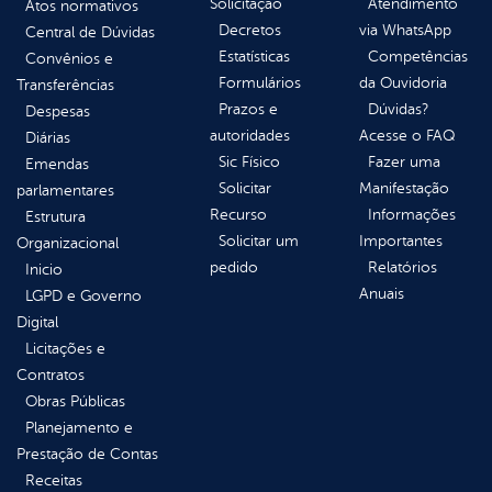
Solicitação
Atendimento
Atos normativos
Decretos
via WhatsApp
Central de Dúvidas
Estatísticas
Competências
Convênios e
Formulários
da Ouvidoria
Transferências
Prazos e
Dúvidas?
Despesas
autoridades
Acesse o FAQ
Diárias
Sic Físico
Fazer uma
Emendas
Solicitar
Manifestação
parlamentares
Recurso
Informações
Estrutura
Solicitar um
Importantes
Organizacional
pedido
Relatórios
Inicio
Anuais
LGPD e Governo
Digital
Licitações e
Contratos
Obras Públicas
Planejamento e
Prestação de Contas
Receitas