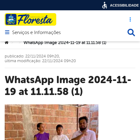
ACESSIBILIDADE
Acesso ráp
Busca
Serviços e Informações
Abrir menu principal de navegação
Você está aqui:
WhatsApp Image 2024-11-19 at 11.11.58 (1)
>
>
publicado: 22/11/2024 09h20,
última modificação: 22/11/2024 09h20
WhatsApp Image 2024-11-
19 at 11.11.58 (1)
book