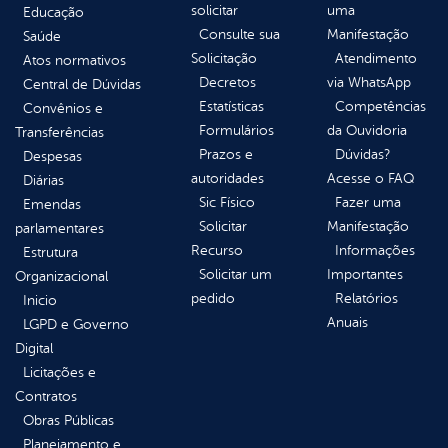
solicitar
uma
Educação
Consulte sua
Manifestação
Saúde
Solicitação
Atendimento
Atos normativos
Decretos
via WhatsApp
Central de Dúvidas
Estatísticas
Competências
Convênios e
Formulários
da Ouvidoria
Transferências
Prazos e
Dúvidas?
Despesas
autoridades
Acesse o FAQ
Diárias
Sic Físico
Fazer uma
Emendas
Solicitar
Manifestação
parlamentares
Recurso
Informações
Estrutura
Solicitar um
Importantes
Organizacional
pedido
Relatórios
Inicio
Anuais
LGPD e Governo
Digital
Licitações e
Contratos
Obras Públicas
Planejamento e