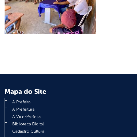
er
din
Mapa do Site
A Prefeita
A Prefeitura
A Vice-Prefeita
Biblioteca Digital
Cadastro Cultural