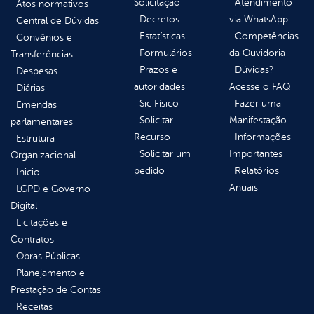
Solicitação
Atendimento
Atos normativos
Decretos
via WhatsApp
Central de Dúvidas
Estatísticas
Competências
Convênios e
Formulários
da Ouvidoria
Transferências
Prazos e
Dúvidas?
Despesas
autoridades
Acesse o FAQ
Diárias
Sic Físico
Fazer uma
Emendas
Solicitar
Manifestação
parlamentares
Recurso
Informações
Estrutura
Solicitar um
Importantes
Organizacional
pedido
Relatórios
Inicio
Anuais
LGPD e Governo
Digital
Licitações e
Contratos
Obras Públicas
Planejamento e
Prestação de Contas
Receitas