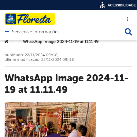
ACESSIBILIDADE
Acesso ráp
Busca
Serviços e Informações
Abrir menu principal de navegação
Você está aqui:
WhatsApp Image 2024-11-19 at 11.11.49
>
>
publicado: 22/11/2024 09h18,
última modificação: 22/11/2024 09h18
WhatsApp Image 2024-11-
19 at 11.11.49
book