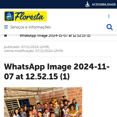
ACESSIBILIDADE
Acesso ráp
Busca
Serviços e Informações
Abrir menu principal de navegação
Você está aqui:
WhatsApp Image 2024-11-07 at 12.52.15 (1)
>
>
publicado: 07/11/2024 12h59,
última modificação: 07/11/2024 12h59
WhatsApp Image 2024-11-
07 at 12.52.15 (1)
book