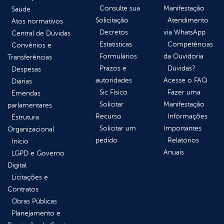
Consulte sua
Manifestação
Saúde
Solicitação
Atendimento
Atos normativos
Decretos
via WhatsApp
Central de Dúvidas
Estatísticas
Competências
Convênios e
Formulários
da Ouvidoria
Transferências
Prazos e
Dúvidas?
Despesas
autoridades
Acesse o FAQ
Diárias
Sic Físico
Fazer uma
Emendas
Solicitar
Manifestação
parlamentares
Recurso
Informações
Estrutura
Solicitar um
Importantes
Organizacional
pedido
Relatórios
Inicio
Anuais
LGPD e Governo
Digital
Licitações e
Contratos
Obras Públicas
Planejamento e