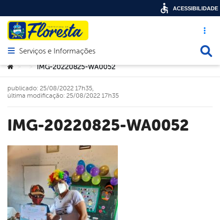
ACESSIBILIDADE
Acesso ráp
Busca
Serviços e Informações
Abrir menu principal de navegação
Você está aqui:
IMG-20220825-WA0052
>
>
publicado: 25/08/2022 17h35,
última modificação: 25/08/2022 17h35
IMG-20220825-WA0052
book
er