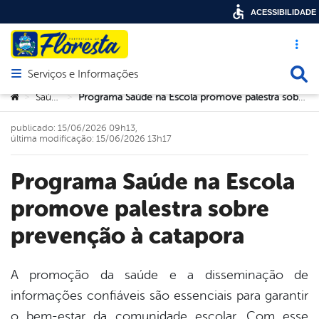
ACESSIBILIDADE
Acesso ráp
Busca
Serviços e Informações
Abrir menu principal de navegação
Você está aqui:
Saúde
Programa Saúde na Escola promove palestra sobre prevenção à catapora
>
>
publicado: 15/06/2026 09h13,
última modificação: 15/06/2026 13h17
Programa Saúde na Escola
promove palestra sobre
prevenção à catapora
A promoção da saúde e a disseminação de
informações confiáveis são essenciais para garantir
book
o bem-estar da comunidade escolar. Com esse