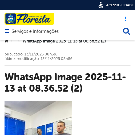
ACESSIBILIDADE
Acesso ráp
Busca
Serviços e Informações
Abrir menu principal de navegação
Você está aqui:
WhatsApp Image 2025-11-13 at 08.36.52 (2)
>
>
publicado: 13/11/2025 08h39,
última modificação: 13/11/2025 08h56
WhatsApp Image 2025-11-
13 at 08.36.52 (2)
book