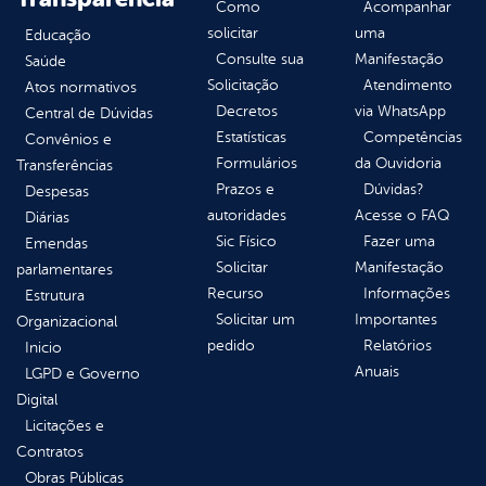
Como
Acompanhar
solicitar
uma
Educação
Consulte sua
Manifestação
Saúde
Solicitação
Atendimento
Atos normativos
Decretos
via WhatsApp
Central de Dúvidas
Estatísticas
Competências
Convênios e
Formulários
da Ouvidoria
Transferências
Prazos e
Dúvidas?
Despesas
autoridades
Acesse o FAQ
Diárias
Sic Físico
Fazer uma
Emendas
Solicitar
Manifestação
parlamentares
Recurso
Informações
Estrutura
Solicitar um
Importantes
Organizacional
pedido
Relatórios
Inicio
Anuais
LGPD e Governo
Digital
Licitações e
Contratos
Obras Públicas