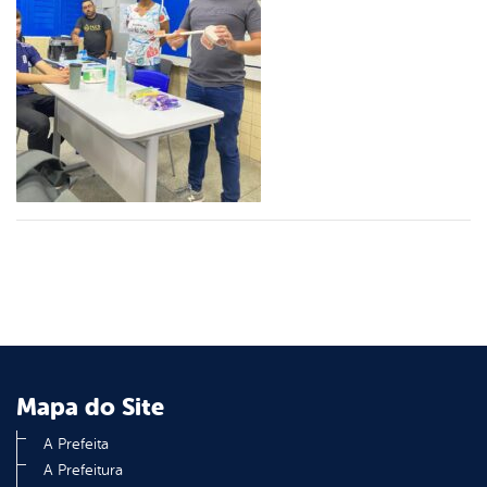
er
din
Mapa do Site
A Prefeita
A Prefeitura