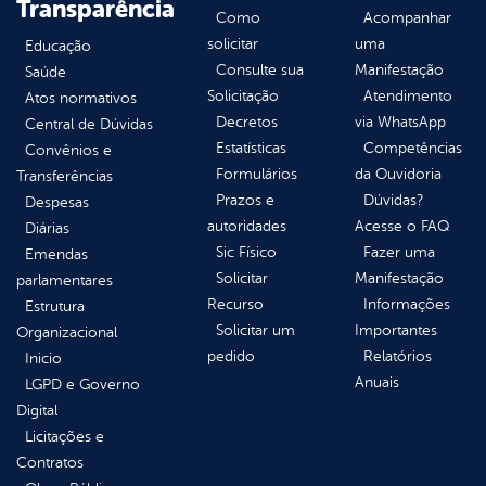
Transparência
Como
Acompanhar
solicitar
uma
Educação
Consulte sua
Manifestação
Saúde
Solicitação
Atendimento
Atos normativos
Decretos
via WhatsApp
Central de Dúvidas
Estatísticas
Competências
Convênios e
Formulários
da Ouvidoria
Transferências
Prazos e
Dúvidas?
Despesas
autoridades
Acesse o FAQ
Diárias
Sic Físico
Fazer uma
Emendas
Solicitar
Manifestação
parlamentares
Recurso
Informações
Estrutura
Solicitar um
Importantes
Organizacional
pedido
Relatórios
Inicio
Anuais
LGPD e Governo
Digital
Licitações e
Contratos