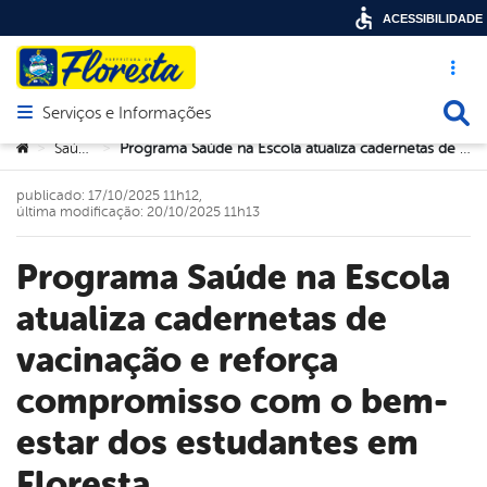
ACESSIBILIDADE
Acesso ráp
Busca
Serviços e Informações
Abrir menu principal de navegação
Você está aqui:
Saúde
Programa Saúde na Escola atualiza cadernetas de vacinação e reforça compromisso com o bem-estar dos estudantes em Floresta
>
>
publicado: 17/10/2025 11h12,
última modificação: 20/10/2025 11h13
Programa Saúde na Escola
atualiza cadernetas de
vacinação e reforça
compromisso com o bem-
estar dos estudantes em
Floresta