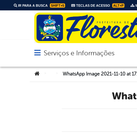
IR PARA A BUSCA
SHIFT+5
TECLAS DE ACESSO
ALT+P
M
Serviços e Informações
Abrir menu principal de navegação
Você está aqui:
>
>
WhatsApp Image 2021-11-10 at 17
Wha