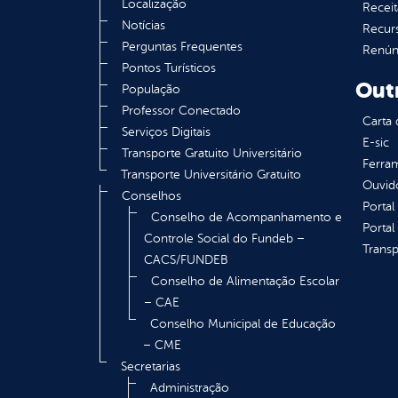
Localização
Receit
Notícias
Recur
Perguntas Frequentes
Renúnc
Pontos Turísticos
Out
População
Professor Conectado
Carta 
Serviços Digitais
E-sic
Transporte Gratuito Universitário
Ferram
Transporte Universitário Gratuito
Ouvid
Conselhos
Portal
Conselho de Acompanhamento e
Portal
Controle Social do Fundeb –
Transp
CACS/FUNDEB
Conselho de Alimentação Escolar
– CAE
Conselho Municipal de Educação
– CME
Secretarias
Administração