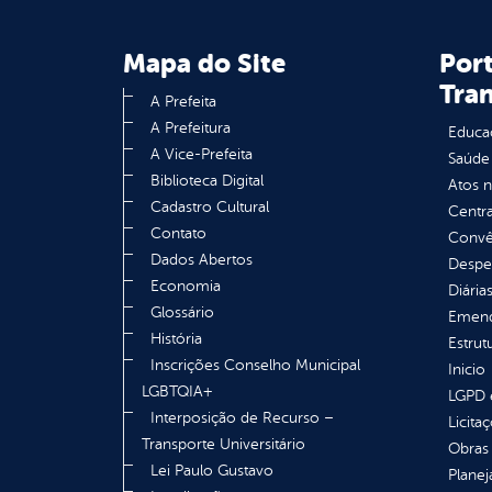
Mapa do Site
Port
Tra
A Prefeita
A Prefeitura
Educa
A Vice-Prefeita
Saúde
Biblioteca Digital
Atos 
Cadastro Cultural
Centra
Contato
Convên
Dados Abertos
Despe
Economia
Diária
Glossário
Emend
História
Estrut
Inscrições Conselho Municipal
Inicio
LGBTQIA+
LGPD e
Interposição de Recurso –
Licita
Transporte Universitário
Obras 
Lei Paulo Gustavo
Plane