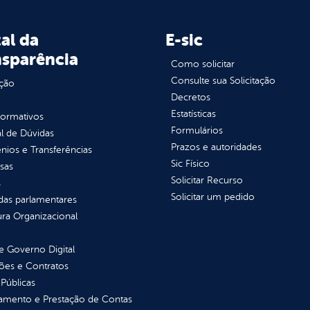
al da
E-sic
nsparência
Como solicitar
Consulte sua Solicitação
ção
Decretos
Estatísticas
normativos
Formulários
l de Dúvidas
Prazos e autoridades
ios e Transferências
Sic Físico
sas
Solicitar Recurso
s
Solicitar um pedido
as parlamentares
ura Organizacional
 Governo Digital
ções e Contratos
Públicas
jamento e Prestação de Contas