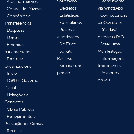
Solicitação
Atendimento
Atos normativos
Decretos
via WhatsApp
Central de Dúvidas
Estatísticas
Competências
Convênios e
Formulários
da Ouvidoria
Transferências
Prazos e
Dúvidas?
Despesas
autoridades
Acesse o FAQ
Diárias
Sic Físico
Fazer uma
Emendas
Solicitar
Manifestação
parlamentares
Recurso
Informações
Estrutura
Solicitar um
Importantes
Organizacional
pedido
Relatórios
Inicio
Anuais
LGPD e Governo
Digital
Licitações e
Contratos
Obras Públicas
Planejamento e
Prestação de Contas
Receitas