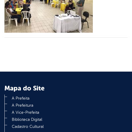
er
din
Mapa do Site
A Prefeita
A Prefeitura
A Vice-Prefeita
Biblioteca Digital
Cadastro Cultural