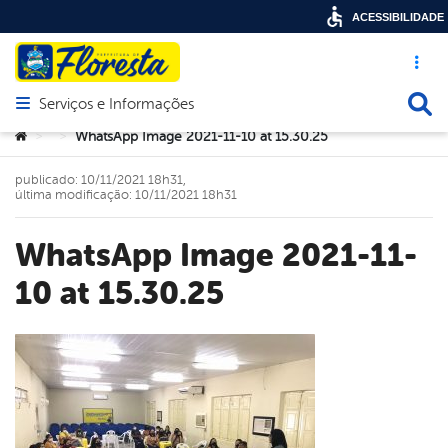
ACESSIBILIDADE
Acesso ráp
Busca
Serviços e Informações
Abrir menu principal de navegação
Você está aqui:
WhatsApp Image 2021-11-10 at 15.30.25
>
>
publicado: 10/11/2021 18h31,
última modificação: 10/11/2021 18h31
WhatsApp Image 2021-11-
10 at 15.30.25
book