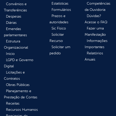
Estatísticas
Competências
Convênios e
Formulários
da Ouvidoria
Transferências
Prazos e
Dúvidas?
Despesas
autoridades
Acesse o FAQ
Diárias
Sic Físico
Fazer uma
Emendas
Solicitar
Manifestação
parlamentares
Recurso
Informações
Estrutura
Solicitar um
Importantes
Organizacional
pedido
Relatórios
Inicio
Anuais
LGPD e Governo
Digital
Licitações e
Contratos
Obras Públicas
Planejamento e
Prestação de Contas
Receitas
Recursos Humanos
Renúncias de