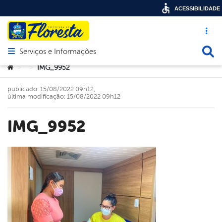
ACESSIBILIDADE
Acesso ráp
Busca
Serviços e Informações
Abrir menu principal de navegação
Você está aqui:
IMG_9952
>
>
publicado: 15/08/2022 09h12,
última modificação: 15/08/2022 09h12
IMG_9952
book
er