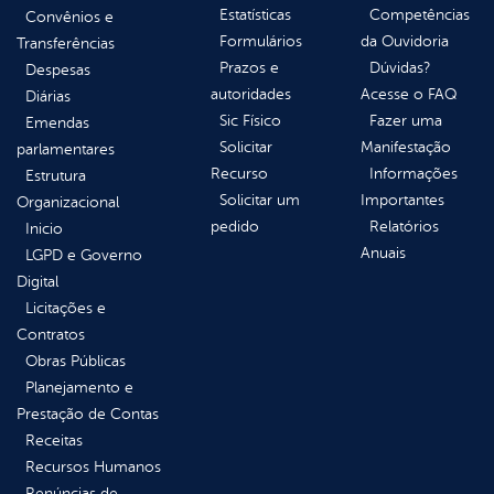
Estatísticas
Competências
Convênios e
Formulários
da Ouvidoria
Transferências
Prazos e
Dúvidas?
Despesas
autoridades
Acesse o FAQ
Diárias
Sic Físico
Fazer uma
Emendas
Solicitar
Manifestação
parlamentares
Recurso
Informações
Estrutura
Solicitar um
Importantes
Organizacional
pedido
Relatórios
Inicio
Anuais
LGPD e Governo
Digital
Licitações e
Contratos
Obras Públicas
Planejamento e
Prestação de Contas
Receitas
Recursos Humanos
Renúncias de