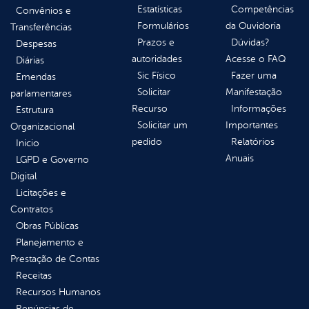
Estatísticas
Competências
Convênios e
Formulários
da Ouvidoria
Transferências
Prazos e
Dúvidas?
Despesas
autoridades
Acesse o FAQ
Diárias
Sic Físico
Fazer uma
Emendas
Solicitar
Manifestação
parlamentares
Recurso
Informações
Estrutura
Solicitar um
Importantes
Organizacional
pedido
Relatórios
Inicio
Anuais
LGPD e Governo
Digital
Licitações e
Contratos
Obras Públicas
Planejamento e
Prestação de Contas
Receitas
Recursos Humanos
Renúncias de