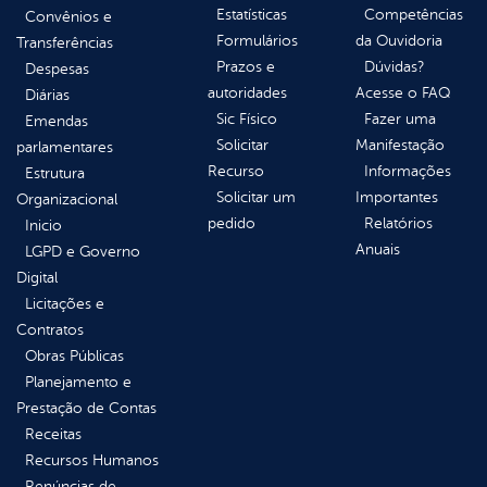
Estatísticas
Competências
Convênios e
Formulários
da Ouvidoria
Transferências
Prazos e
Dúvidas?
Despesas
autoridades
Acesse o FAQ
Diárias
Sic Físico
Fazer uma
Emendas
Solicitar
Manifestação
parlamentares
Recurso
Informações
Estrutura
Solicitar um
Importantes
Organizacional
pedido
Relatórios
Inicio
Anuais
LGPD e Governo
Digital
Licitações e
Contratos
Obras Públicas
Planejamento e
Prestação de Contas
Receitas
Recursos Humanos
Renúncias de