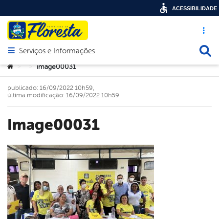
ACESSIBILIDADE
Acesso ráp
Busca
Serviços e Informações
Abrir menu principal de navegação
Você está aqui:
image00031
>
>
publicado: 16/09/2022 10h59,
última modificação: 16/09/2022 10h59
image00031
book
er