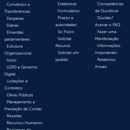
Estatísticas
Competências
Convênios e
Formulários
da Ouvidoria
Transferências
Prazos e
Dúvidas?
Despesas
autoridades
Acesse o FAQ
Diárias
Sic Físico
Fazer uma
Emendas
Solicitar
Manifestação
parlamentares
Recurso
Informações
Estrutura
Solicitar um
Importantes
Organizacional
pedido
Relatórios
Inicio
Anuais
LGPD e Governo
Digital
Licitações e
Contratos
Obras Públicas
Planejamento e
Prestação de Contas
Receitas
Recursos Humanos
Renúncias de