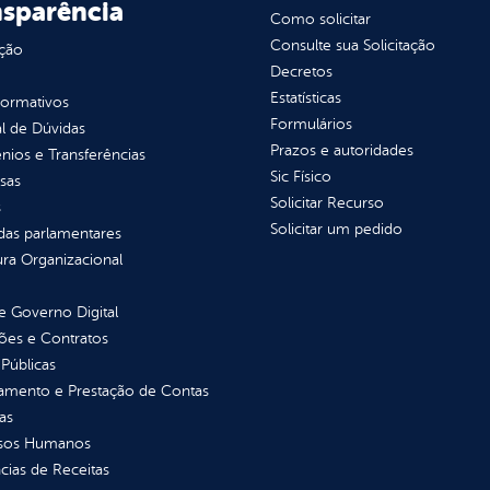
nsparência
Como solicitar
Consulte sua Solicitação
ção
Decretos
Estatísticas
normativos
Formulários
l de Dúvidas
Prazos e autoridades
ios e Transferências
Sic Físico
sas
Solicitar Recurso
s
Solicitar um pedido
as parlamentares
ura Organizacional
 Governo Digital
ções e Contratos
Públicas
jamento e Prestação de Contas
as
sos Humanos
ias de Receitas