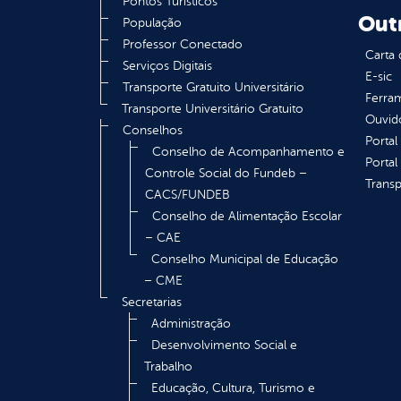
Pontos Turísticos
Out
População
Professor Conectado
Carta 
Serviços Digitais
E-sic
Transporte Gratuito Universitário
Ferram
Transporte Universitário Gratuito
Ouvid
Conselhos
Portal
Conselho de Acompanhamento e
Portal
Controle Social do Fundeb –
Transp
CACS/FUNDEB
Conselho de Alimentação Escolar
– CAE
Conselho Municipal de Educação
– CME
Secretarias
Administração
Desenvolvimento Social e
Trabalho
Educação, Cultura, Turismo e