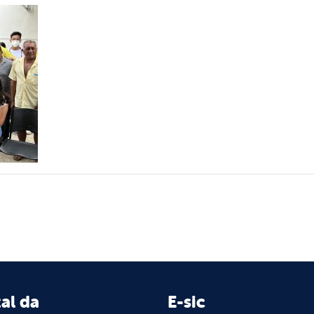
al da
E-sic