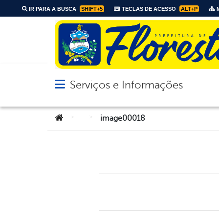
IR PARA A BUSCA
SHIFT+5
TECLAS DE ACESSO
ALT+P
M
Serviços e Informações
Abrir menu principal de navegação
Você está aqui:
>
>
image00018