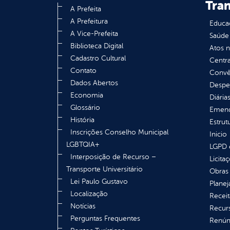
Tra
A Prefeita
A Prefeitura
Educa
A Vice-Prefeita
Saúde
Biblioteca Digital
Atos 
Cadastro Cultural
Centra
Contato
Convên
Dados Abertos
Despe
Economia
Diária
Glossário
Emend
História
Estrut
Inscrições Conselho Municipal
Inicio
LGBTQIA+
LGPD e
Interposição de Recurso –
Licita
Transporte Universitário
Obras 
Lei Paulo Gustavo
Plane
Localização
Receit
Notícias
Recur
Perguntas Frequentes
Renúnc